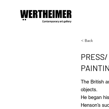
< Back
PRESS/ 
PAINTIN
The British a
objects.
He began his 
Henson’s sud