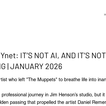
Ynet: IT’S NOT AI, AND IT’S NOT
G | JANUARY 2026
rtist who left "The Muppets" to breathe life into ina
professional journey in Jim Henson’s studio, but i
den passing that propelled the artist Daniel Remer