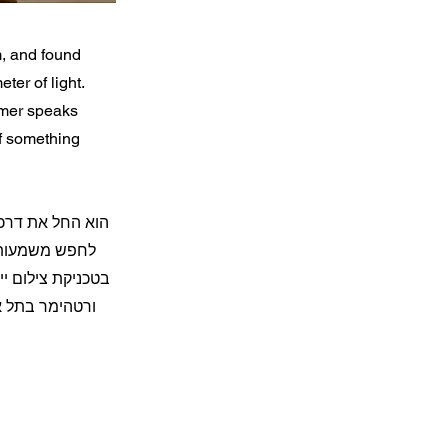
m, and found
ter of light.
Remer speaks
If something
הוא החל את דרכו
לחפש משמעות ע
בטכניקת צילום י
ורטהימר בתל :